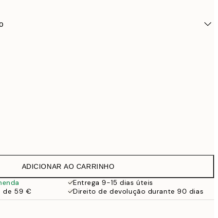
o
ADICIONAR AO CARRINHO
24,9
menda
Entrega 9-15 dias úteis
a de 59 €
Direito de devolução durante 90 dias
28,9