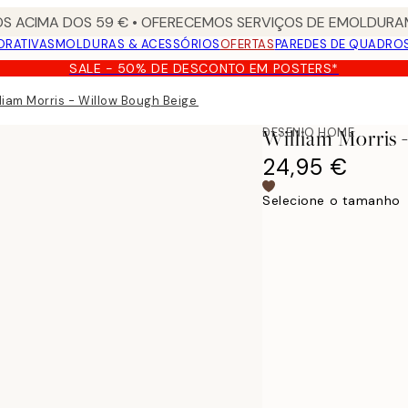
S ACIMA DOS 59 € • OFERECEMOS SERVIÇOS DE EMOLDURAM
ORATIVAS
MOLDURAS & ACESSÓRIOS
OFERTAS
PAREDES DE QUADRO
SALE - 50% DE DESCONTO EM POSTERS*
liam Morris - Willow Bough Beige Capa de almofada
DESENIO HOME
William Morris
24,95 €
Selecione o tamanho