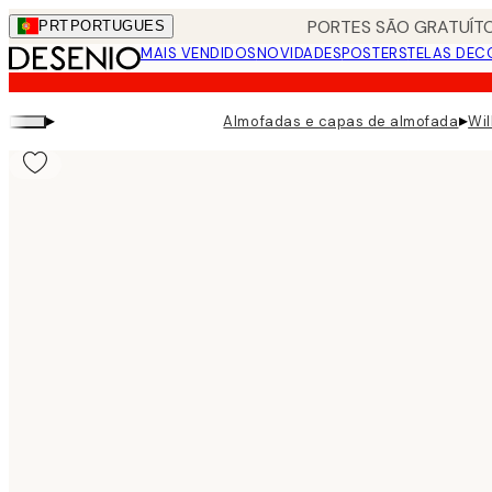
Skip
PORTES SÃO GRATUÍTO
PRT
PORTUGUES
to
MAIS VENDIDOS
NOVIDADES
POSTERS
TELAS DEC
main
content.
▸
▸
Almofadas e capas de almofada
Wil