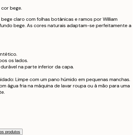
32,9
 cor bege.
m enchimento
29,9
bege claro com folhas botânicas e ramos por William
 fundo bege. As cores naturais adaptam-se perfeitamente a
m enchimento
35,9
m enchimento
41,9
intético.
os os lados.
durável na parte inferior da capa.
uidado: Limpe com um pano húmido em pequenas manchas.
com água fria na máquina de lavar roupa ou à mão para uma
te.
os produtos