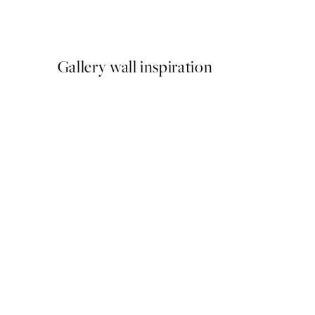
A partir de 26,34 €
43,90 €
Gallery wall inspiration