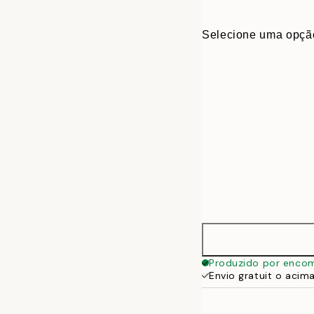
Selecione uma opçã
40 x 40 cm
Produzido por enco
Envio gratuit o acim
50 x 50 cm