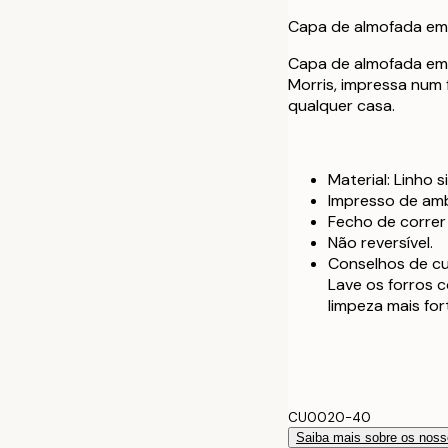
60 x 60 cm
Capa de almofada em
40 x 40 cm co
Capa de almofada em 
Morris, impressa num
50 x 50 cm co
qualquer casa.
60 x 60 cm co
Material: Linho s
Impresso de amb
Fecho de correr 
Não reversível.
Conselhos de c
Lave os forros 
limpeza mais for
CU0020-40
Saiba mais sobre os noss