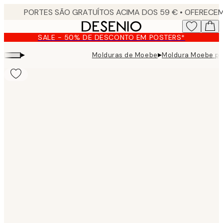
Skip
to
main
SALE - 50% DE DESCONTO EM POSTERS*
content.
▸
▸
Molduras de Moebe
Moldura Moebe pr
Product
images