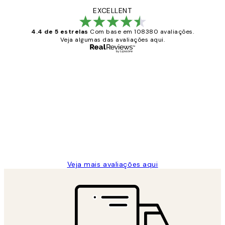
EXCELLENT
4.4 de 5 estrelas
Com base em 108380 avaliações.
Veja algumas das avaliações aqui.
Comprador verificado
Avaliações
de
...
clientes
2 jun.
guilhermina g
Veja mais avaliações aqui