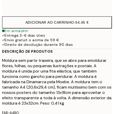
30x40 cm
76,4
ADICIONAR AO CARRINHO
-
54,45 €
Em armazém
Entrega 3-6 dias úteis
Envio gratuit o acima de 59 €
Direito de devolução durante 90 dias
DESCRIÇÃO DE PRODUTOS
Moldura sem parte traseira, que se abre para emoldurar
flores, folhas, ou pequenas ilustrações e postais. A
moldura é unida por uma fita elástica, que também
funciona como gancho para pendurar. A moldura é
fabricada na Dinamarca pela Moebe. A moldura tem o
tamanho A4 (20,6x29,4 cm), ficam muitíssimo bem com os
nossos posters do tamanho 13x18cm para aproveitar o
efeito transparente a toda à volta. A dimensão exterior da
moldura é 23x32cm. Peso: 0,41 kg
FAB-A4BO