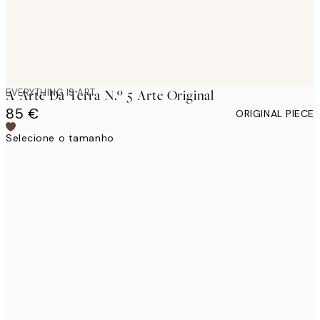
EVERYTHING IS ART
A Arte Da Terra N.º 5 Arte Original
85 €
ORIGINAL PIECE
Selecione o tamanho