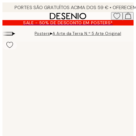
Skip
to
main
SALE - 50% DE DESCONTO EM POSTERS*
content.
▸
▸
Posters
A Arte da Terra N.º 5 Arte Original
Product
images