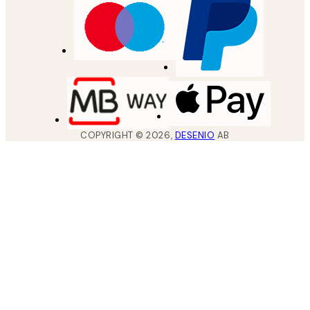
COPYRIGHT ©
2026
,
DESENIO
AB