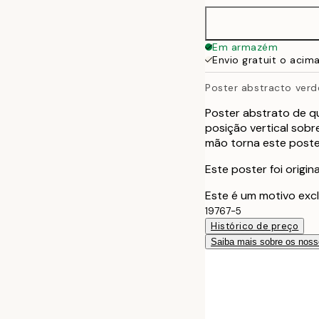
Em armazém
Envio gratuit o acim
Poster abstracto verd
Poster abstrato de q
posição vertical sob
mão torna este poste
Este poster foi origi
Este é um motivo excl
19767-5
Histórico de preço
Saiba mais sobre os noss