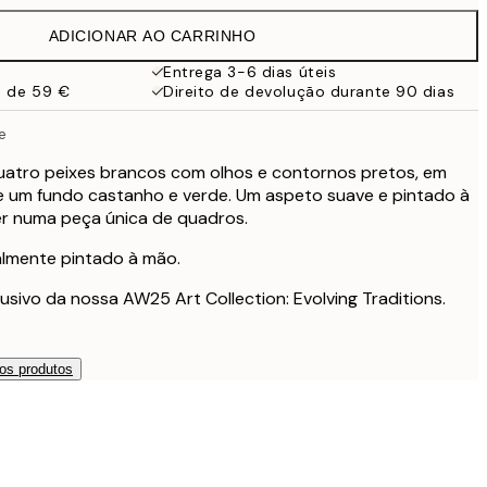
32,45 €
ADICIONAR AO CARRINHO
Entrega 3-6 dias úteis
a de 59 €
Direito de devolução durante 90 dias
e
uatro peixes brancos com olhos e contornos pretos, em
re um fundo castanho e verde. Um aspeto suave e pintado à
r numa peça única de quadros.
nalmente pintado à mão.
usivo da nossa AW25 Art Collection: Evolving Traditions.
os produtos