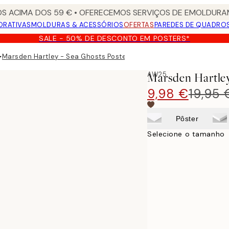
S ACIMA DOS 59 € • OFERECEMOS SERVIÇOS DE EMOLDURAM
ORATIVAS
MOLDURAS & ACESSÓRIOS
OFERTAS
PAREDES DE QUADRO
SALE - 50% DE DESCONTO EM POSTERS*
▸
Marsden Hartley - Sea Ghosts Poster
AW25
Marsden Hartley
9,98 €
19,95 
Pôster
Selecione o tamanho