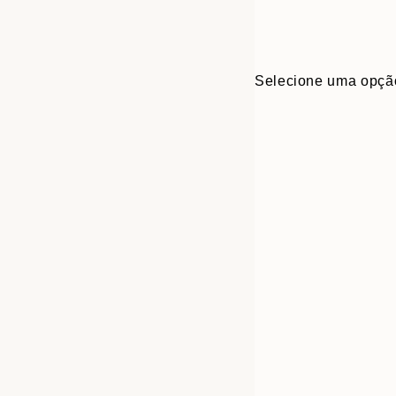
Selecione uma opçã
Frame
30x40 cm
options
50x70 cm