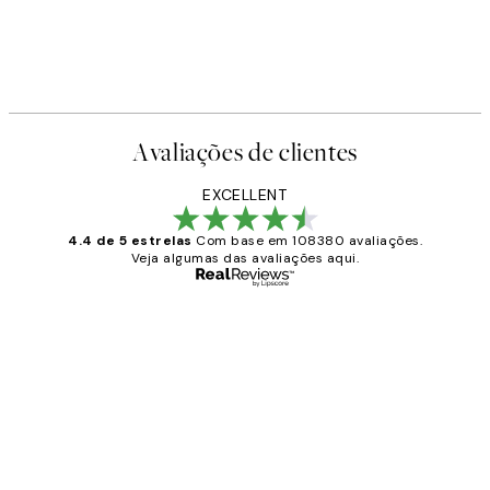
Avaliações de clientes
EXCELLENT
4.4 de 5 estrelas
Com base em 108380 avaliações.
Veja algumas das avaliações aqui.
Comprador verificado
Avaliações
de
...
clientes
2 jun.
guilhermina g