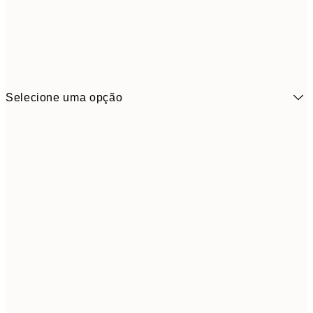
Selecione uma opção
6,
21x30 cm