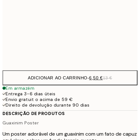
9,
30x40 cm
19,
16,2
50x70 cm
32,
Frame
options
ADICIONAR AO CARRINHO
-
6,50 €
13 €
Em armazém
Entrega 3-6 dias úteis
Envio gratuit o acima de 59 €
Direito de devolução durante 90 dias
DESCRIÇÃO DE PRODUTOS
Guaxinim Poster
Um poster adorável de um guaxinim com um fato de capuz