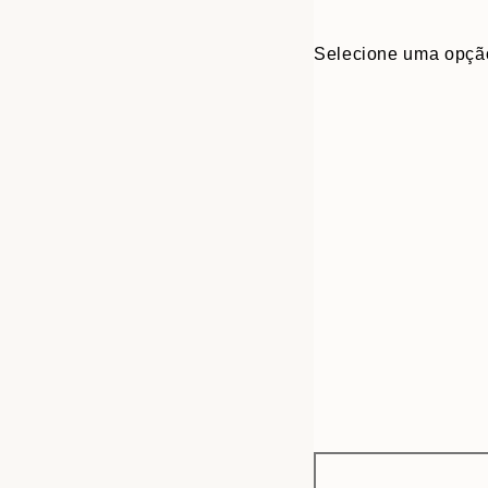
Selecione uma opçã
Frame
30x40 cm
options
40x50 cm