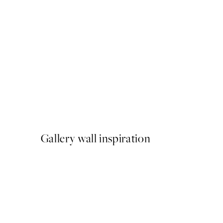
50%*
The Journey Begins Poster
A partir de 9,98 €
19,95 €
Gallery wall inspiration