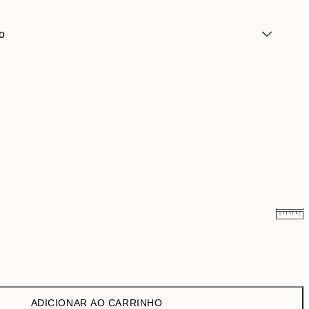
o
9,98 €
19,95 €
13,73 €
27,45 €
ADICIONAR AO CARRINHO
16,23 €