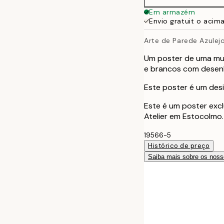
50x70 cm
Em armazém
Envio gratuit o acim
Arte de Parede Azulej
Um poster de uma mul
e brancos com desenh
Este poster é um desig
Este é um poster excl
Atelier em Estocolmo.
19566-5
Histórico de preço
Saiba mais sobre os noss