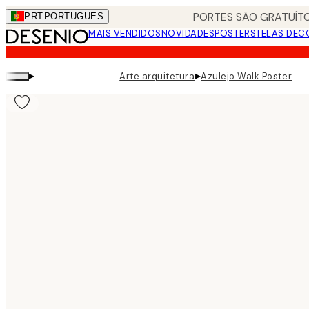
Skip
PORTES SÃO GRATUÍTO
PRT
PORTUGUES
to
MAIS VENDIDOS
NOVIDADES
POSTERS
TELAS DEC
main
content.
▸
▸
Arte arquitetura
Azulejo Walk Poster