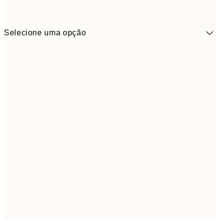
Selecione uma opção
6,
30x40 cm
21,