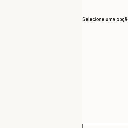
Selecione uma opçã
Frame
50x70 cm
options