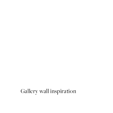
-70%
Outlet
Earthy Geometrics No2 Pos
A partir de 3,90 €
13 €
Gallery wall inspiration