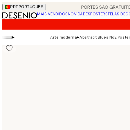
Skip
PORTES SÃO GRATUÍTO
PRT
PORTUGUES
to
MAIS VENDIDOS
NOVIDADES
POSTERS
TELAS DEC
main
content.
▸
▸
Arte moderna
Abstract Blues No2 Poste