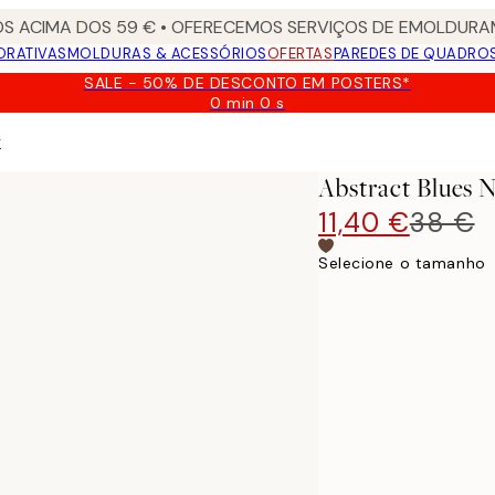
S ACIMA DOS 59 € • OFERECEMOS SERVIÇOS DE EMOLDURAM
ORATIVAS
MOLDURAS & ACESSÓRIOS
OFERTAS
PAREDES DE QUADRO
SALE - 50% DE DESCONTO EM POSTERS*
0 min
0 s
Válido
até:
r
2026-
08-
Abstract Blues 
09
11,40 €
38 €
Selecione o tamanho