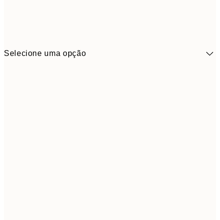
Selecione uma opção
9,
30x40 cm
19,