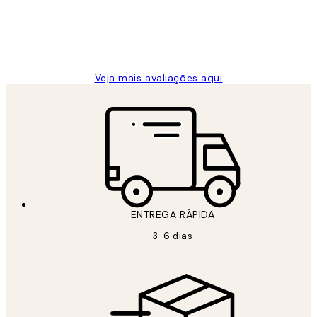
2 jun.
guilhermina g
Veja mais avaliações aqui
ENTREGA RÁPIDA
3-6 dias