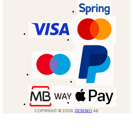
COPYRIGHT ©
2026
,
DESENIO
AB