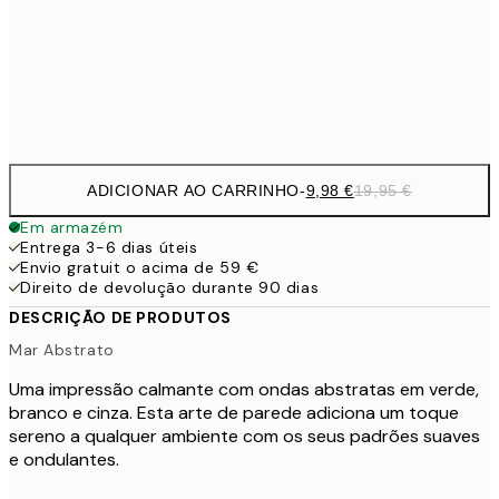
16,2
50x70 cm
32,
Frame
options
ADICIONAR AO CARRINHO
-
9,98 €
19,95 €
Em armazém
Entrega 3-6 dias úteis
Envio gratuit o acima de 59 €
Direito de devolução durante 90 dias
DESCRIÇÃO DE PRODUTOS
Mar Abstrato
Uma impressão calmante com ondas abstratas em verde,
branco e cinza. Esta arte de parede adiciona um toque
sereno a qualquer ambiente com os seus padrões suaves
e ondulantes.