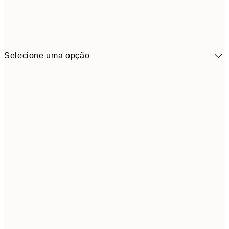
Selecione uma opção
9,
30x40 cm
19,