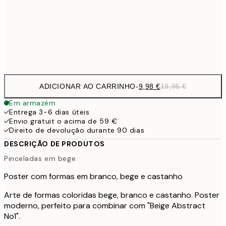
16,2
50x70 cm
32,
Frame
options
ADICIONAR AO CARRINHO
-
9,98 €
19,95 €
Em armazém
Entrega 3-6 dias úteis
Envio gratuit o acima de 59 €
Direito de devolução durante 90 dias
DESCRIÇÃO DE PRODUTOS
Pinceladas em bege
Poster com formas em branco, bege e castanho
Arte de formas coloridas bege, branco e castanho. Poster
moderno, perfeito para combinar com "Beige Abstract
No1".