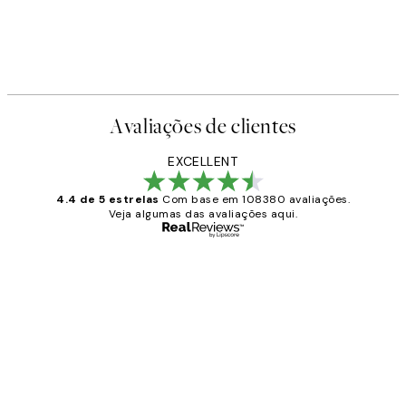
Avaliações de clientes
EXCELLENT
4.4 de 5 estrelas
Com base em 108380 avaliações.
Veja algumas das avaliações aqui.
Comprador verificado
Avaliações
de
...
clientes
2 jun.
guilhermina g