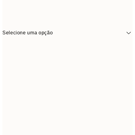
Selecione uma opção
5,
30x40 cm
19,