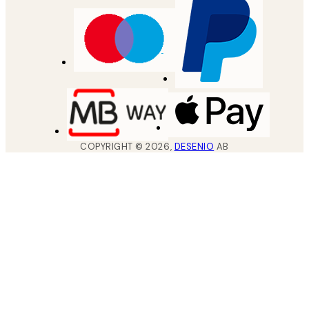
COPYRIGHT ©
2026
,
DESENIO
AB