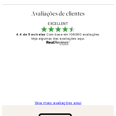
Avaliações de clientes
EXCELLENT
4.4 de 5 estrelas
Com base em 108380 avaliações.
Veja algumas das avaliações aqui.
Comprador verificado
Avaliações
de
...
clientes
2 jun.
guilhermina g
Veja mais avaliações aqui