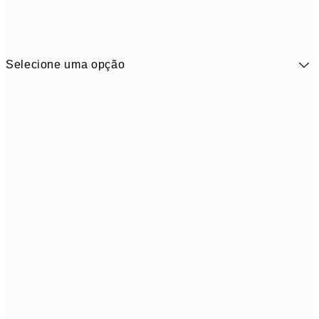
Selecione uma opção
9,
30x40 cm
19,