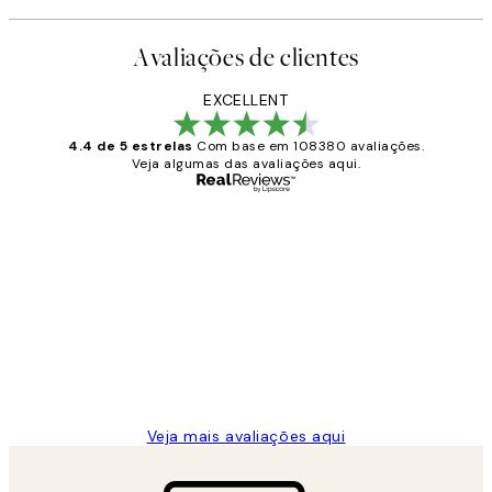
Avaliações de clientes
EXCELLENT
4.4 de 5 estrelas
Com base em 108380 avaliações.
Veja algumas das avaliações aqui.
Comprador verificado
Avaliações
de
...
clientes
2 jun.
guilhermina g
Veja mais avaliações aqui