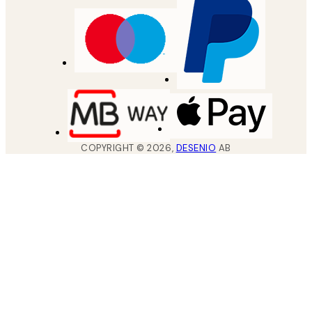
COPYRIGHT ©
2026
,
DESENIO
AB