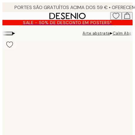
Skip
to
main
SALE - 50% DE DESCONTO EM POSTERS*
content.
▸
▸
Arte abstrata
Calm Abstr
Product
images