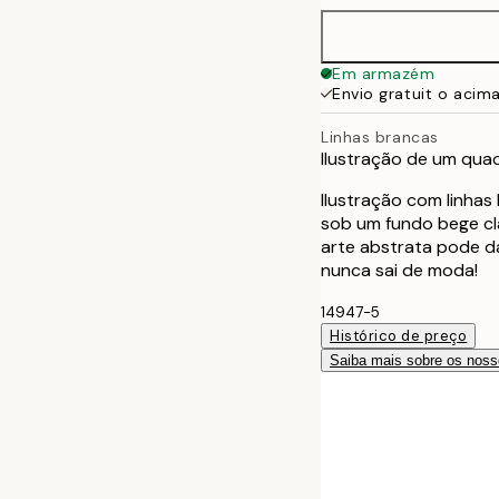
Em armazém
Envio gratuit o acim
Linhas brancas
Ilustração de um qua
Ilustração com linha
sob um fundo bege cla
arte abstrata pode da
nunca sai de moda!
14947-5
Histórico de preço
Saiba mais sobre os noss