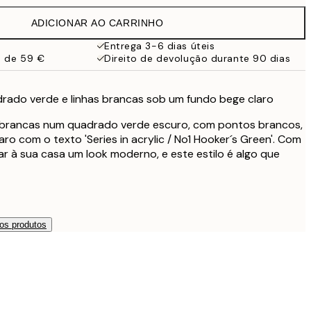
32,45 €
ADICIONAR AO CARRINHO
Entrega 3-6 dias úteis
a de 59 €
Direito de devolução durante 90 dias
drado verde e linhas brancas sob um fundo bege claro
s brancas num quadrado verde escuro, com pontos brancos,
ro com o texto 'Series in acrylic / No1 Hooker´s Green'. Com
r à sua casa um look moderno, e este estilo é algo que
os produtos