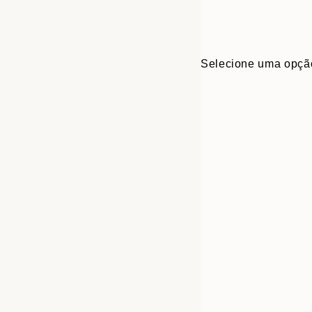
Selecione uma opçã
Frame
30x40 cm
options
50x70 cm