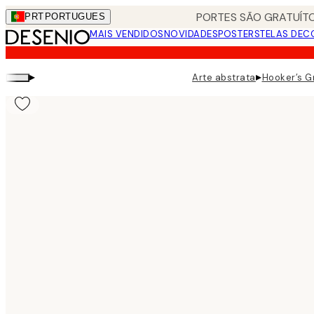
Skip
PORTES SÃO GRATUÍTO
PRT
PORTUGUES
to
MAIS VENDIDOS
NOVIDADES
POSTERS
TELAS DEC
main
content.
▸
▸
Arte abstrata
Hooker’s G