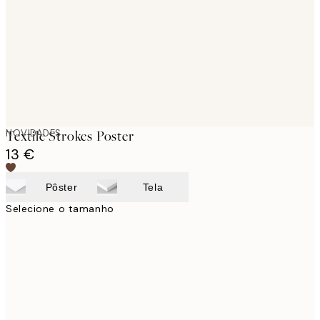
NOVIDADES
Textile Strokes Poster
13 €
Pôster
Tela
Selecione o tamanho