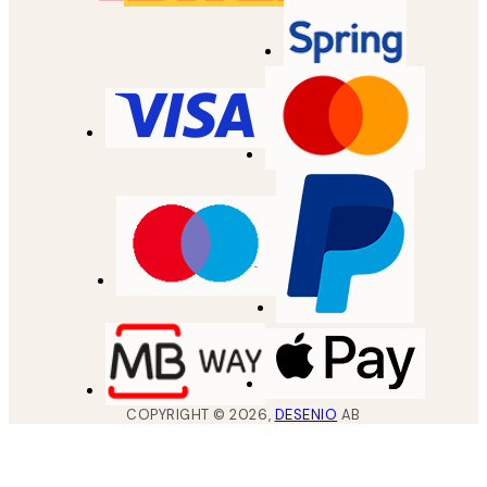
COPYRIGHT ©
2026
,
DESENIO
AB