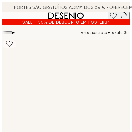
Skip
to
main
SALE - 50% DE DESCONTO EM POSTERS*
content.
▸
▸
Arte abstrata
Textile Str
Product
images