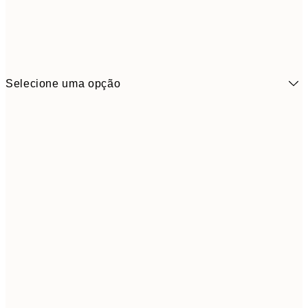
Selecione uma opção
21x30 cm
1