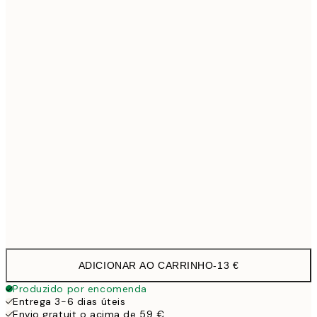
30x40 cm
19,9
40x50 cm
27,4
50x70 cm
32,4
70x100 cm
4
100x150 cm
11
Frame
options
ADICIONAR AO CARRINHO
-
13 €
Produzido por encomenda
Entrega 3-6 dias úteis
Envio gratuit o acima de 59 €