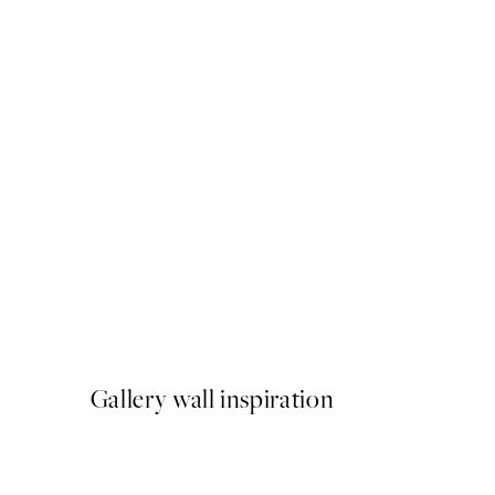
50%*
Take no Shit Poster
A partir de 3,98 €
7,95 €
Gallery wall inspiration