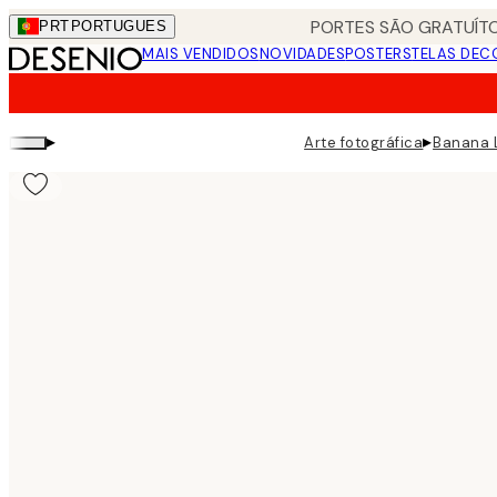
Skip
PORTES SÃO GRATUÍTO
PRT
PORTUGUES
to
MAIS VENDIDOS
NOVIDADES
POSTERS
TELAS DEC
main
content.
▸
▸
Arte fotográfica
Banana 