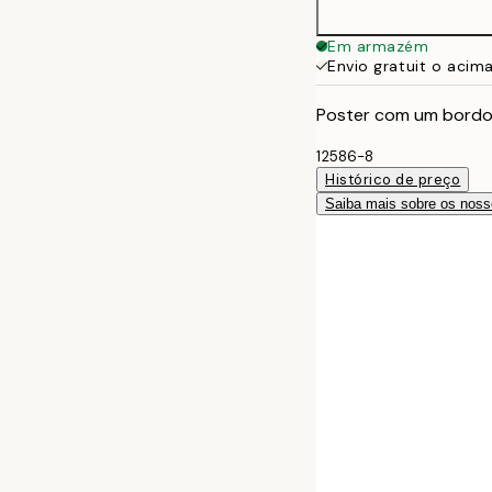
Em armazém
Envio gratuit o acim
Poster com um bordo
12586-8
Histórico de preço
Saiba mais sobre os noss