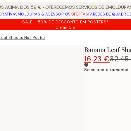
S ACIMA DOS 59 € • OFERECEMOS SERVIÇOS DE EMOLDURAM
ORATIVAS
MOLDURAS & ACESSÓRIOS
OFERTAS
PAREDES DE QUADRO
SALE - 50% DE DESCONTO EM POSTERS*
0 min
0 s
Válido
até:
Leaf Shades No2 Poster
2026-
08-
Banana Leaf Sha
09
16,23 €
32,45
Selecione o tamanho