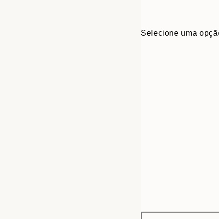
Selecione uma opçã
Frame
50x70 cm
options