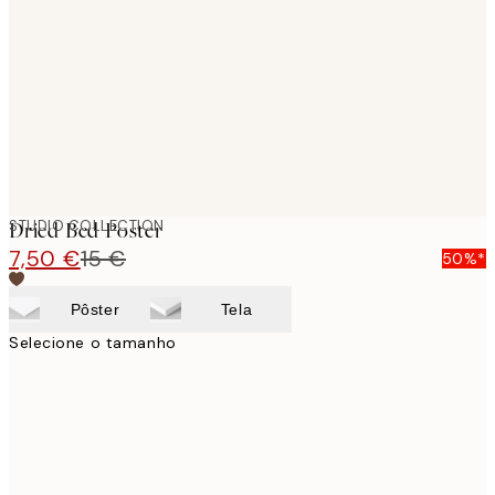
images
STUDIO COLLECTION
Dried Bed Poster
7,50 €
15 €
50%*
Pôster
Tela
Selecione o tamanho