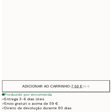
10,9
30x40 cm
21,
15,2
40x50 cm
30,
1
50x70 cm
27,2
70x100 cm
54,
Frame
options
ADICIONAR AO CARRINHO
-
7,50 €
15 €
Produzido por encomenda
Entrega 3-6 dias úteis
Envio gratuit o acima de 59 €
Direito de devolução durante 90 dias