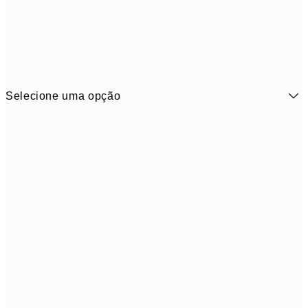
Selecione uma opção
7,
21x30 cm