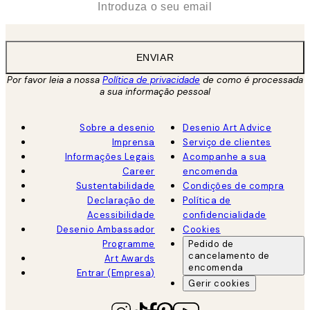
ENVIAR
Por favor leia a nossa
Política de privacidade
de como é processada
a sua informação pessoal
Sobre a desenio
Desenio Art Advice
Imprensa
Serviço de clientes
Informações Legais
Acompanhe a sua
Career
encomenda
Sustentabilidade
Condições de compra
Declaração de
Política de
Acessibilidade
confidencialidade
Desenio Ambassador
Cookies
Programme
Pedido de
cancelamento de
Art Awards
encomenda
Entrar (Empresa)
Gerir cookies