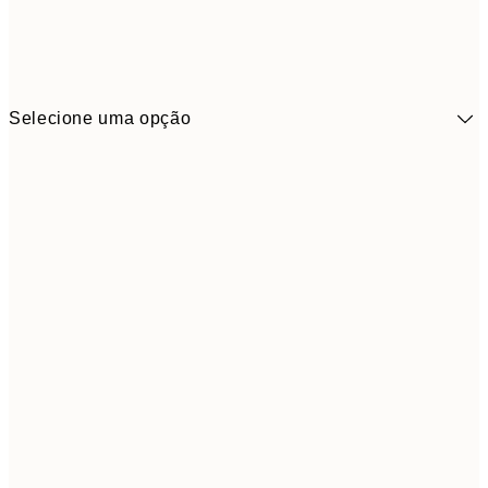
Selecione uma opção
10,9
30x40 cm
21,