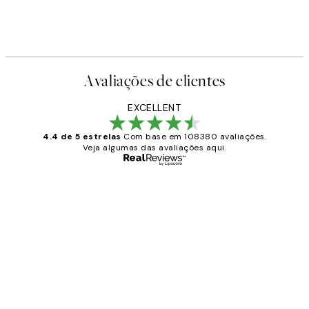
Avaliações de clientes
EXCELLENT
4.4 de 5 estrelas
Com base em 108380 avaliações.
Veja algumas das avaliações aqui.
Comprador verificado
Avaliações
de
...
clientes
2 jun.
guilhermina g