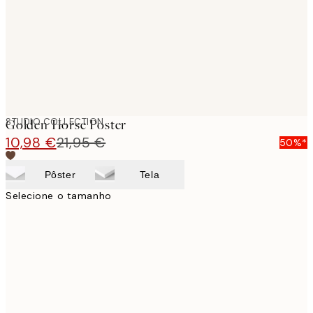
images
STUDIO COLLECTION
Golden Horse Poster
10,98 €
21,95 €
50%*
Pôster
Tela
Selecione o tamanho