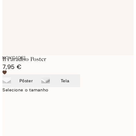
images
NOVIDADES
Il Paradiso Poster
7,95 €
Pôster
Tela
Selecione o tamanho