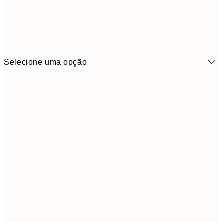
Selecione uma opção
13x18 cm
7,