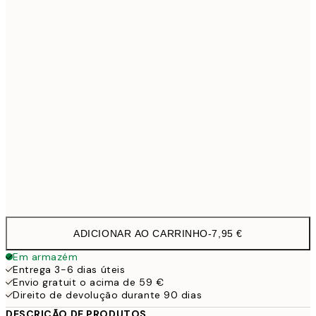
21x30 cm
1
30x40 cm
19,9
50x70 cm
32,4
70x100 cm
4
Frame
options
ADICIONAR AO CARRINHO
-
7,95 €
Em armazém
Entrega 3-6 dias úteis
Envio gratuit o acima de 59 €
Direito de devolução durante 90 dias
DESCRIÇÃO DE PRODUTOS