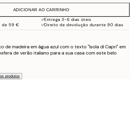
ADICIONAR AO CARRINHO
19,95 €
Entrega 3-6 dias úteis
a de 59 €
Direito de devolução durante 90 dias
27,45 €
32,45 €
o de madeira em água azul com o texto "Isola di Capri" em
sfera de verão italiano para a sua casa com este belo
49 €
119 €
os produtos