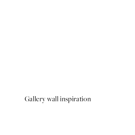
50%*
Classic Top Poster
A partir de 10,98 €
21,95 €
Gallery wall inspiration