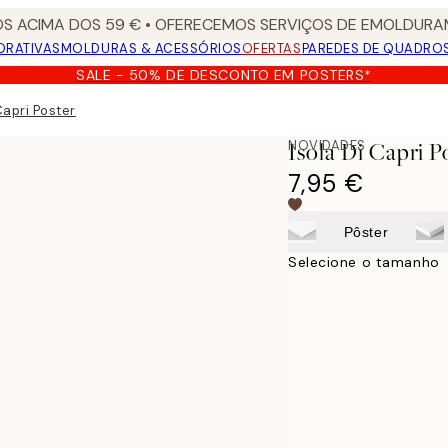
S ACIMA DOS 59 € • OFERECEMOS SERVIÇOS DE EMOLDURAM
ORATIVAS
MOLDURAS & ACESSÓRIOS
OFERTAS
PAREDES DE QUADRO
SALE - 50% DE DESCONTO EM POSTERS*
Capri Poster
NOVIDADES
Isola Di Capri P
7,95 €
Pôster
Selecione o tamanho