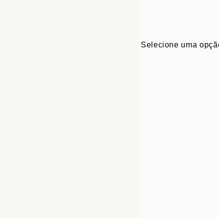
Selecione uma opçã
Frame
13x18 cm
options
21x30 cm