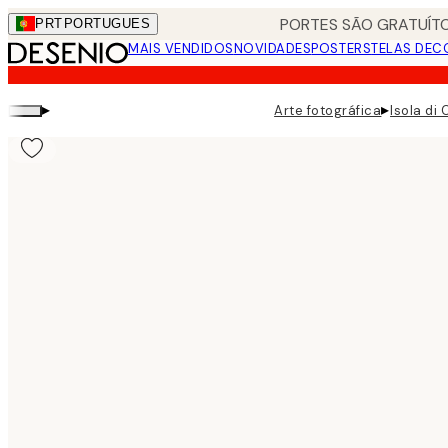
Skip
PORTES SÃO GRATUÍTO
PRT
PORTUGUES
to
MAIS VENDIDOS
NOVIDADES
POSTERS
TELAS DEC
main
content.
▸
▸
Arte fotográfica
Isola di 