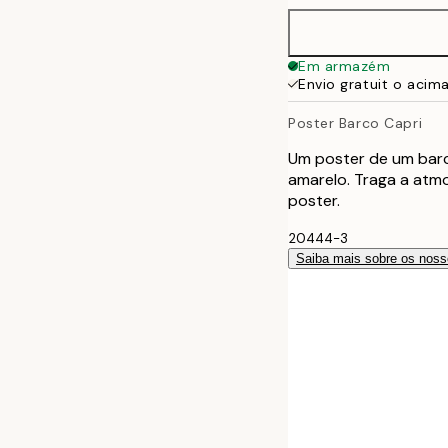
30x40 cm
Em armazém
Envio gratuit o acim
40x50 cm
Poster Barco Capri
50x70 cm
Um poster de um barc
amarelo. Traga a atmo
70x100 cm
poster.
20444-3
100x150 cm
Saiba mais sobre os noss