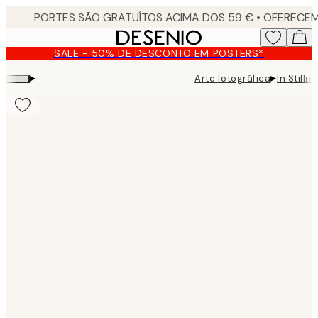
Skip
to
main
SALE - 50% DE DESCONTO EM POSTERS*
content.
▸
▸
Arte fotográfica
In Stilln
Product
images