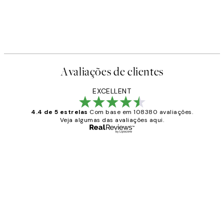
Avaliações de clientes
EXCELLENT
4.4 de 5 estrelas
Com base em 108380 avaliações.
Veja algumas das avaliações aqui.
Comprador verificado
Avaliações
de
...
clientes
2 jun.
guilhermina g