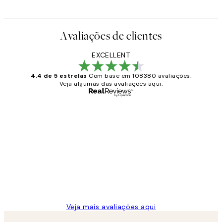
A partir de 23,94 €
39,90 €
Avaliações de clientes
EXCELLENT
4.4 de 5 estrelas
Com base em 108380 avaliações.
Veja algumas das avaliações aqui.
Comprador verificado
Avaliações
de
...
clientes
2 jun.
guilhermina g
Veja mais avaliações aqui