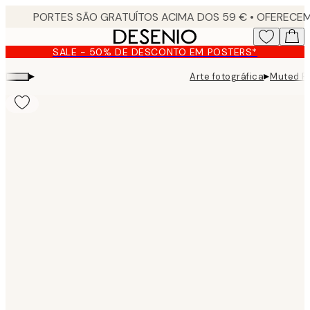
Skip
to
main
SALE - 50% DE DESCONTO EM POSTERS*
content.
▸
▸
Arte fotográfica
Muted R
Product
images