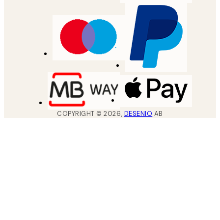
COPYRIGHT ©
2026
,
DESENIO
AB