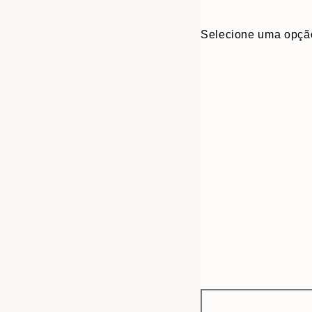
Selecione uma opçã
Frame
30x40 cm
options
50x70 cm