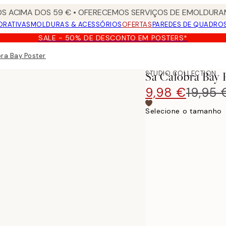
S ACIMA DOS 59 € • OFERECEMOS SERVIÇOS DE EMOLDURAM
ORATIVAS
MOLDURAS & ACESSÓRIOS
OFERTAS
PAREDES DE QUADRO
SALE - 50% DE DESCONTO EM POSTERS*
ra Bay Poster
STUDIO COLLECTION
Sa Calobra Bay 
9,98 €
19,95 
Selecione o tamanho