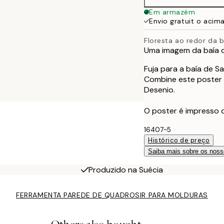
70x100 cm
Em armazém
Envio gratuit o acim
Floresta ao redor da b
Uma imagem da baía d
Fuja para a baía de S
Combine este poster 
Desenio.
O poster é impresso
16407-5
Histórico de preço
Saiba mais sobre os noss
Produzido na Suécia
FERRAMENTA PAREDE DE QUADROS
IR PARA MOLDURAS