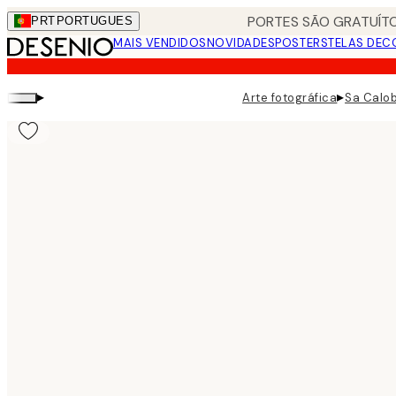
Skip
PORTES SÃO GRATUÍTO
PRT
PORTUGUES
to
MAIS VENDIDOS
NOVIDADES
POSTERS
TELAS DEC
main
content.
▸
▸
Arte fotográfica
Sa Calob