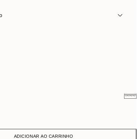
o
9,98 €
19,95 €
16,23 €
32,45 €
ADICIONAR AO CARRINHO
24,50 €