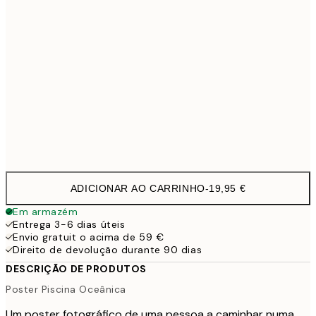
50x70 cm
32,4
70x100 cm
4
100x150 cm
11
Frame
options
ADICIONAR AO CARRINHO
-
19,95 €
Em armazém
Entrega 3-6 dias úteis
Envio gratuit o acima de 59 €
Direito de devolução durante 90 dias
DESCRIÇÃO DE PRODUTOS
Poster Piscina Oceânica
Um poster fotográfico de uma pessoa a caminhar numa