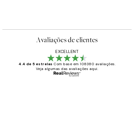
Avaliações de clientes
EXCELLENT
4.4 de 5 estrelas
Com base em 108380 avaliações.
Veja algumas das avaliações aqui.
Comprador verificado
Avaliações
de
...
clientes
2 jun.
guilhermina g