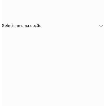
Selecione uma opção
30x40 cm
19,9