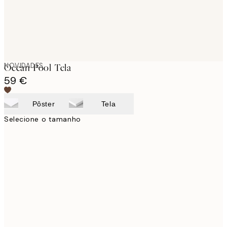
NOVIDADES
Ocean Pool Tela
59 €
Pôster
Tela
Selecione o tamanho