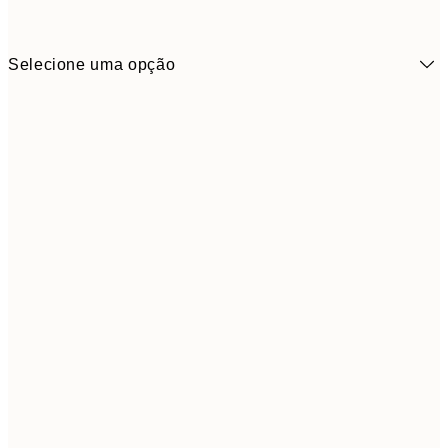
Selecione uma opção
30x40 cm
5
50x70 cm
9