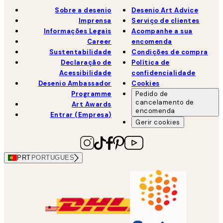
Sobre a desenio
Desenio Art Advice
Imprensa
Serviço de clientes
Informações Legais
Acompanhe a sua
Career
encomenda
Sustentabilidade
Condições de compra
Declaração de
Política de
Acessibilidade
confidencialidade
Desenio Ambassador
Cookies
Programme
Pedido de
cancelamento de
Art Awards
encomenda
Entrar (Empresa)
Gerir cookies
PRT
PORTUGUES