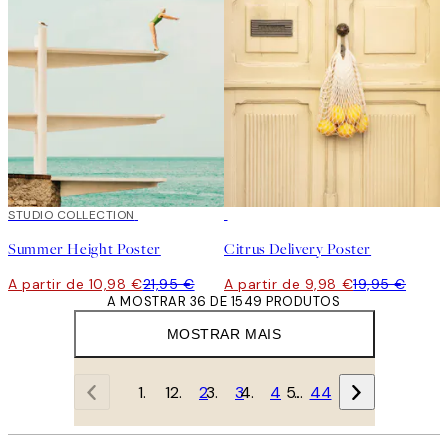
50%*
STUDIO COLLECTION
50%*
Summer Height Poster
Citrus Delivery Poster
A partir de 10,98 €
21,95 €
A partir de 9,98 €
19,95 €
A MOSTRAR 36 DE 1549 PRODUTOS
MOSTRAR MAIS
1
2
3
4
…
44