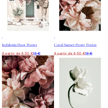
50%*
50%*
Kefalonia Door Poster
Coral Sunset Peony Poster
A partir de 6,50 €
13 €
A partir de 6,50 €
13 €