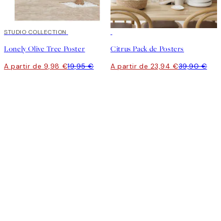
50%*
STUDIO COLLECTION
-40%
Lonely Olive Tree Poster
Citrus Pack de Posters
A partir de 9,98 €
19,95 €
A partir de 23,94 €
39,90 €