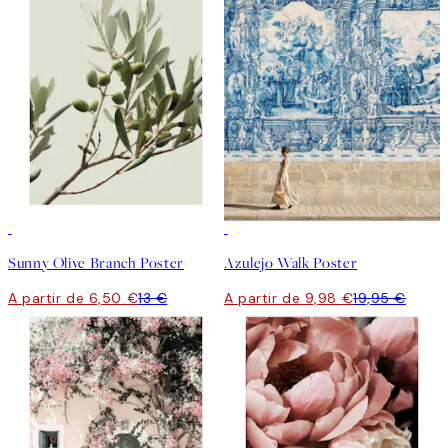
50%*
50%*
Sunny Olive Branch Poster
Azulejo Walk Poster
A partir de 6,50 €
13 €
A partir de 9,98 €
19,95 €