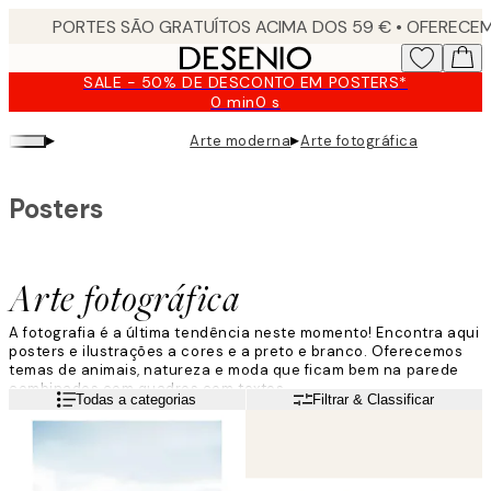
Skip
to
main
SALE - 50% DE DESCONTO EM POSTERS*
content.
0 min
0 s
Válido
até:
▸
▸
Arte moderna
Arte fotográfica
2026-
08-
09
Posters
Arte fotográfica
A fotografia é a última tendência neste momento! Encontra aqui
posters e ilustrações a cores e a preto e branco. Oferecemos
temas de animais, natureza e moda que ficam bem na parede
combinados com quadros com textos.
Leia mais
Todas a categorias
Filtrar & Classificar