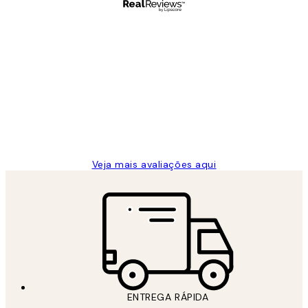
Comprador verificado
Avaliações
de
...
clientes
2 jun.
guilhermina g
Veja mais avaliações aqui
ENTREGA RÁPIDA