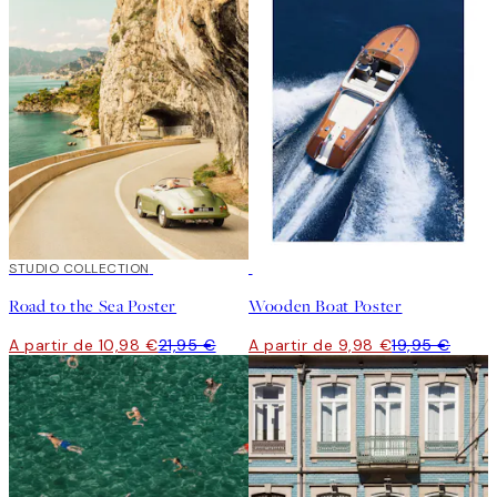
50%*
STUDIO COLLECTION
50%*
Road to the Sea Poster
Wooden Boat Poster
A partir de 10,98 €
21,95 €
A partir de 9,98 €
19,95 €