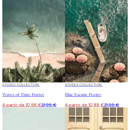
50%*
STUDIO COLLECTION
50%*
STUDIO COLLECTION
Waves of Time Poster
Blue Escape Poster
A partir de 10,98 €
21,95 €
A partir de 10,98 €
21,95 €