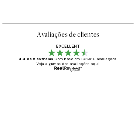
Avaliações de clientes
EXCELLENT
4.4 de 5 estrelas
Com base em 108380 avaliações.
Veja algumas das avaliações aqui.
Comprador verificado
Avaliações
de
...
clientes
2 jun.
guilhermina g