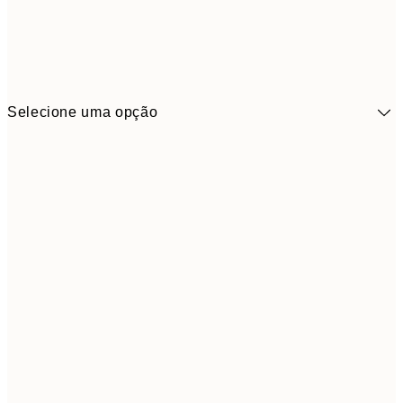
Selecione uma opção
10,9
30x40 cm
21,