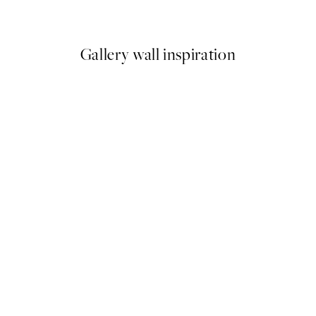
A partir de 26,34 €
43,90 
Gallery wall inspiration