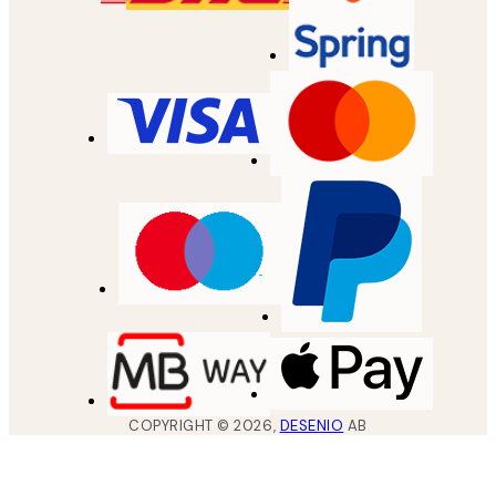
COPYRIGHT ©
2026
,
DESENIO
AB