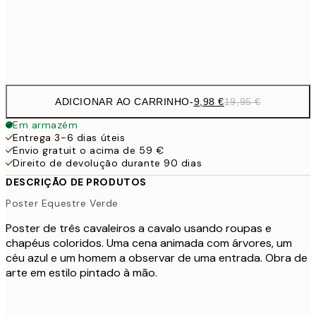
32,
Frame
options
ADICIONAR AO CARRINHO
-
9,98 €
19,95 €
Em armazém
Entrega 3-6 dias úteis
Envio gratuit o acima de 59 €
Direito de devolução durante 90 dias
DESCRIÇÃO DE PRODUTOS
Poster Equestre Verde
Poster de três cavaleiros a cavalo usando roupas e
chapéus coloridos. Uma cena animada com árvores, um
céu azul e um homem a observar de uma entrada. Obra de
arte em estilo pintado à mão.