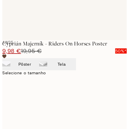
AW25
Cyprián Majerník - Riders On Horses Poster
9,98 €
19,95 €
50%*
Pôster
Tela
Selecione o tamanho