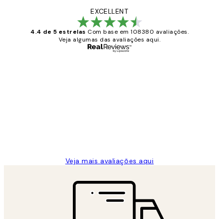
EXCELLENT
4.4 de 5 estrelas
Com base em 108380 avaliações.
Veja algumas das avaliações aqui.
Comprador verificado
Avaliações
de
...
clientes
2 jun.
guilhermina g
Veja mais avaliações aqui