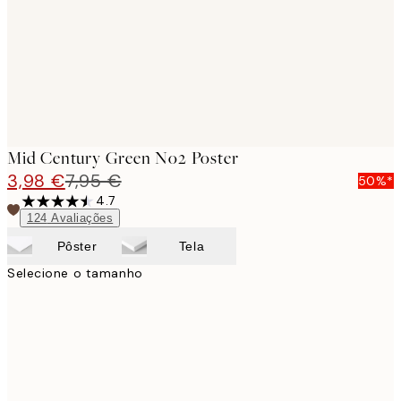
Mid Century Green No2 Poster
3,98 €
7,95 €
50%*
4.7
124
Avaliações
Pôster
Tela
Selecione o tamanho