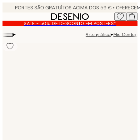
Skip
to
main
SALE - 50% DE DESCONTO EM POSTERS*
content.
▸
▸
Arte gráfica
Mid Century
Product
images