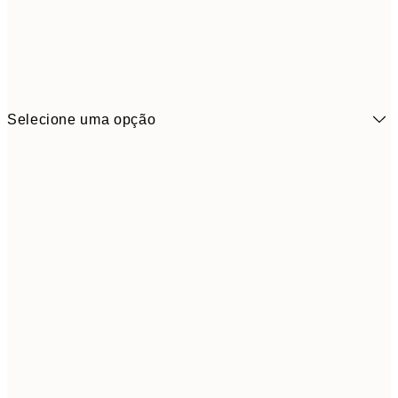
Selecione uma opção
3,
13x18 cm