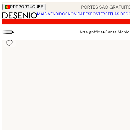
Skip
PORTES SÃO GRATUÍTO
PRT
PORTUGUES
to
MAIS VENDIDOS
NOVIDADES
POSTERS
TELAS DEC
main
content.
▸
▸
Arte gráfica
Santa Monic