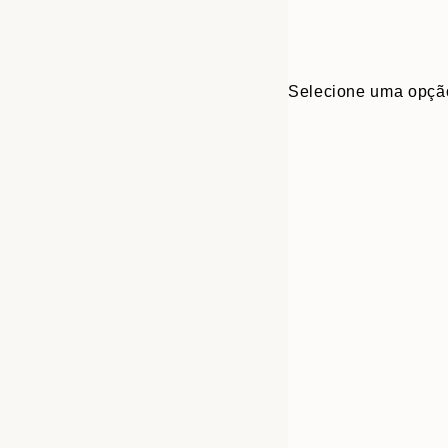
Selecione uma opçã
Frame
30x40 cm
options
50x70 cm