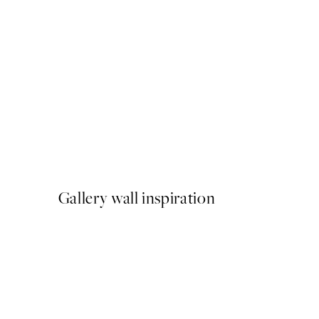
50%*
Caffeine and Confidence Po
A partir de 9,98 €
19,95 €
Gallery wall inspiration