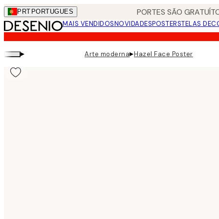
Skip
PORTES SÃO GRATUÍTO
PRT
PORTUGUES
to
MAIS VENDIDOS
NOVIDADES
POSTERS
TELAS DEC
main
content.
▸
▸
Arte moderna
Hazel Face Poster