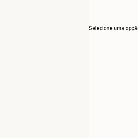
Selecione uma opçã
Frame
50x70 cm
options