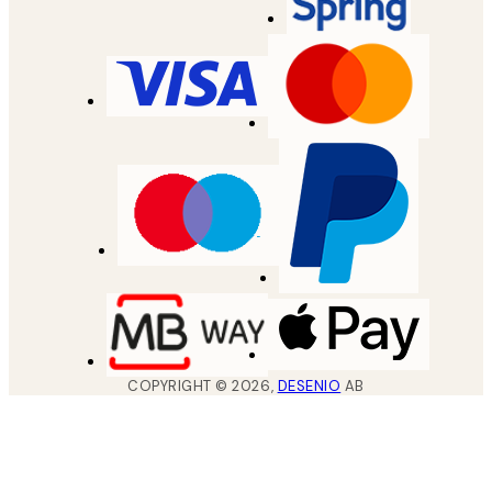
COPYRIGHT ©
2026
,
DESENIO
AB