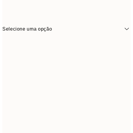
Selecione uma opção
6,
21x30 cm
9,