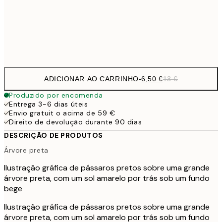
30x40 cm
19,
Frame
options
ADICIONAR AO CARRINHO
-
6,50 €
13 €
Produzido por encomenda
Entrega 3-6 dias úteis
Envio gratuit o acima de 59 €
Direito de devolução durante 90 dias
DESCRIÇÃO DE PRODUTOS
Árvore preta
Ilustração gráfica de pássaros pretos sobre uma grande
árvore preta, com um sol amarelo por trás sob um fundo
bege
Ilustração gráfica de pássaros pretos sobre uma grande
árvore preta, com um sol amarelo por trás sob um fundo