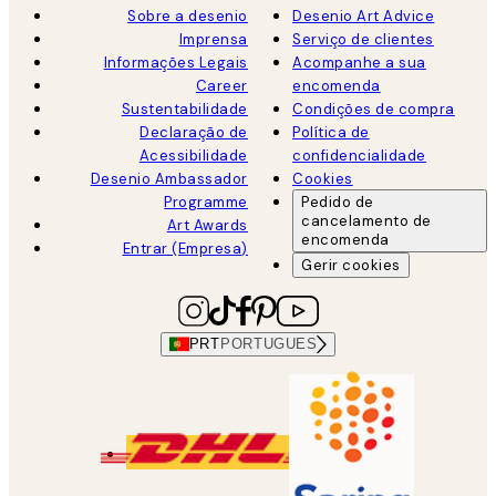
Sobre a desenio
Desenio Art Advice
Imprensa
Serviço de clientes
Informações Legais
Acompanhe a sua
Career
encomenda
Sustentabilidade
Condições de compra
Declaração de
Política de
Acessibilidade
confidencialidade
Desenio Ambassador
Cookies
Programme
Pedido de
cancelamento de
Art Awards
encomenda
Entrar (Empresa)
Gerir cookies
PRT
PORTUGUES