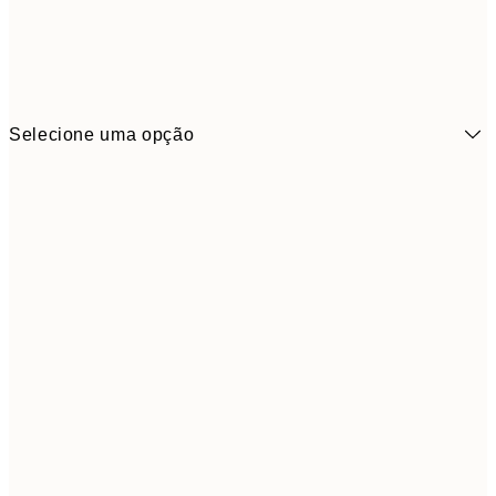
Selecione uma opção
7,
21x30 cm