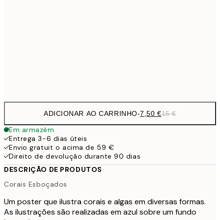
10,9
30x40 cm
21,
1
50x70 cm
Frame
options
ADICIONAR AO CARRINHO
-
7,50 €
15 €
Em armazém
Entrega 3-6 dias úteis
Envio gratuit o acima de 59 €
Direito de devolução durante 90 dias
DESCRIÇÃO DE PRODUTOS
Corais Esboçados
Um poster que ilustra corais e algas em diversas formas.
As ilustrações são realizadas em azul sobre um fundo