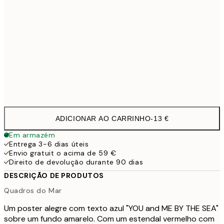
50x70 cm
32,4
70x100 cm
4
Frame
options
ADICIONAR AO CARRINHO
-
13 €
Em armazém
Entrega 3-6 dias úteis
Envio gratuit o acima de 59 €
Direito de devolução durante 90 dias
DESCRIÇÃO DE PRODUTOS
Quadros do Mar
Um poster alegre com texto azul "YOU and ME BY THE SEA"
sobre um fundo amarelo. Com um estendal vermelho com