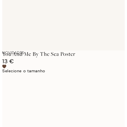
NOVIDADES
You And Me By The Sea Poster
13 €
Selecione o tamanho