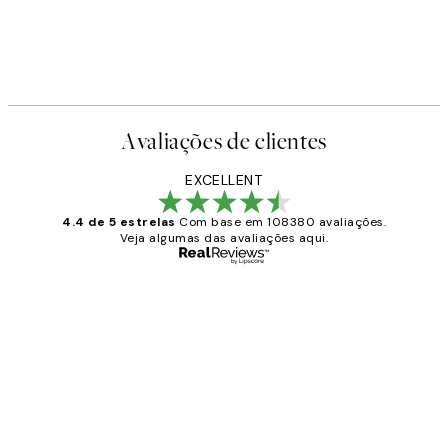
Avaliações de clientes
EXCELLENT
4.4 de 5 estrelas
Com base em 108380 avaliações.
Veja algumas das avaliações aqui.
Comprador verificado
Avaliações
de
...
clientes
2 jun.
guilhermina g