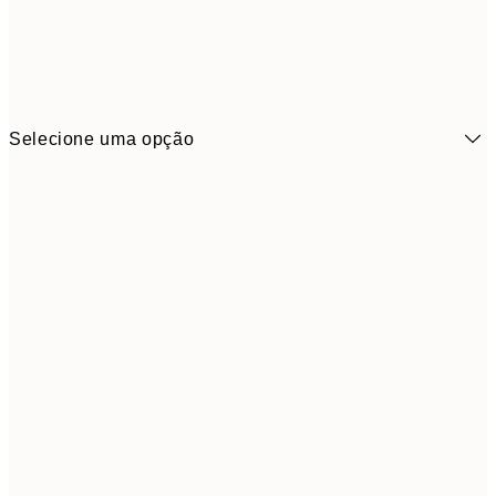
Selecione uma opção
3,
13x18 cm
7,