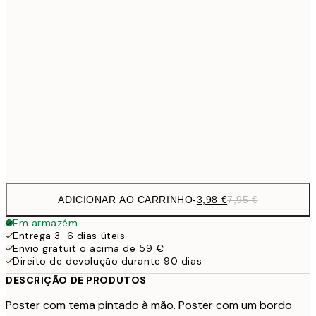
6,
21x30 cm
9,
30x40 cm
19,
16,2
50x70 cm
32,
Frame
options
ADICIONAR AO CARRINHO
-
3,98 €
7,95 €
Em armazém
Entrega 3-6 dias úteis
Envio gratuit o acima de 59 €
Direito de devolução durante 90 dias
DESCRIÇÃO DE PRODUTOS
Poster com tema pintado à mão. Poster com um bordo