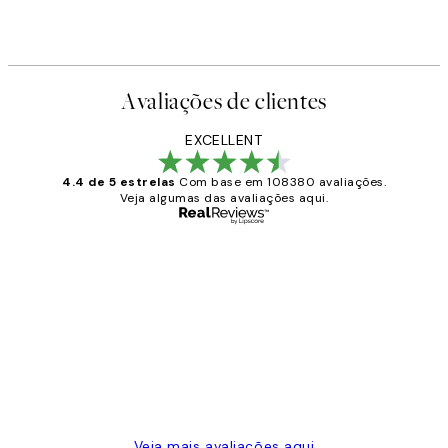
Avaliações de clientes
EXCELLENT
4.4 de 5 estrelas
Com base em 108380 avaliações.
Veja algumas das avaliações aqui.
Comprador verificado
Avaliações
de
...
clientes
2 jun.
guilhermina g
Veja mais avaliações aqui