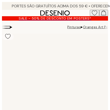
Skip
to
main
SALE - 50% DE DESCONTO EM POSTERS*
content.
▸
▸
Pinturas
Oranges Art Pos
Product
images