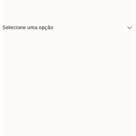
Selecione uma opção
9,
30x40 cm
19,