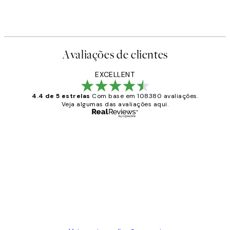
Avaliações de clientes
EXCELLENT
4.4 de 5 estrelas
Com base em 108380 avaliações.
Veja algumas das avaliações aqui.
Comprador verificado
Avaliações
de
...
clientes
2 jun.
guilhermina g