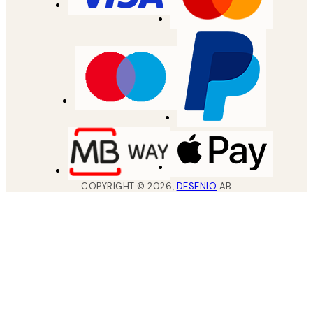
COPYRIGHT ©
2026
,
DESENIO
AB