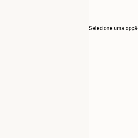
Selecione uma opçã
Frame
30x40 cm
options
50x70 cm