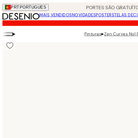
Skip
PORTES SÃO GRATUÍTO
PRT
PORTUGUES
to
MAIS VENDIDOS
NOVIDADES
POSTERS
TELAS DEC
main
content.
▸
▸
Pinturas
Zen Curves No1 