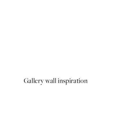
50%*
Coffee Color Chart Poster
A partir de 6,50 €
13 €
Gallery wall inspiration