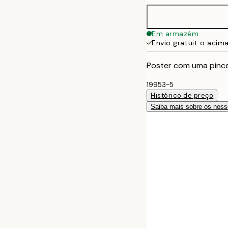
Em armazém
Envio gratuit o acim
Poster com uma pince
19953-5
Histórico de preço
Saiba mais sobre os noss