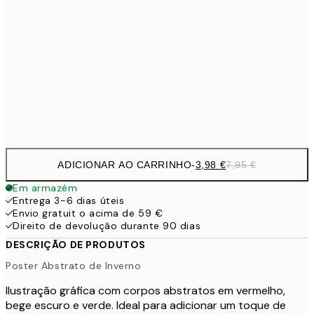
10,9
30x40 cm
21,
1
50x70 cm
Frame
options
ADICIONAR AO CARRINHO
-
3,98 €
7,95 €
Em armazém
Entrega 3-6 dias úteis
Envio gratuit o acima de 59 €
Direito de devolução durante 90 dias
DESCRIÇÃO DE PRODUTOS
Poster Abstrato de Inverno
Ilustração gráfica com corpos abstratos em vermelho,
bege escuro e verde. Ideal para adicionar um toque de