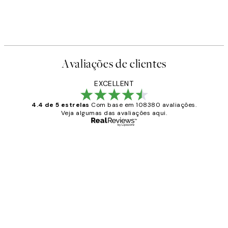
Avaliações de clientes
EXCELLENT
4.4 de 5 estrelas
Com base em 108380 avaliações.
Veja algumas das avaliações aqui.
Comprador verificado
Avaliações
de
...
clientes
2 jun.
guilhermina g