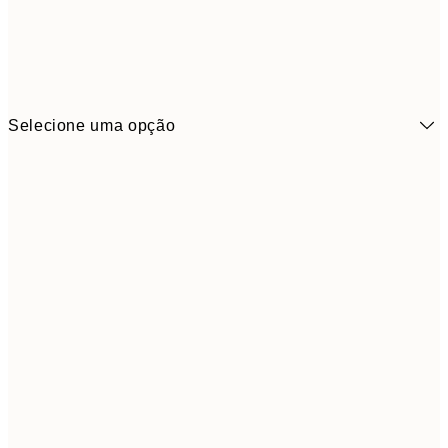
Selecione uma opção
3,
13x18 cm
7,