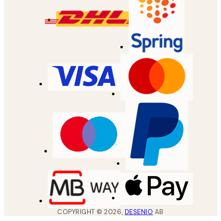
COPYRIGHT ©
2026
,
DESENIO
AB