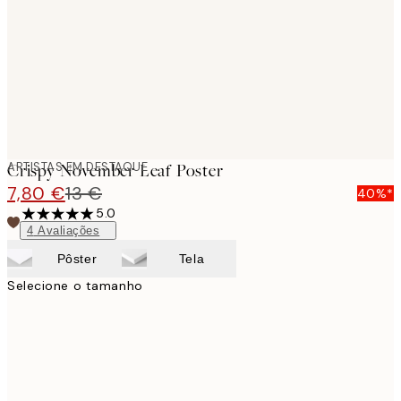
ARTISTAS EM DESTAQUE
Crispy November Leaf Poster
7,80 €
13 €
40%*
5.0
4
Avaliações
Pôster
Tela
Selecione o tamanho