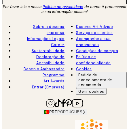
Por favor leia a nossa
Política de privacidade
de como é processada
a sua informação pessoal
Sobre a desenio
Desenio Art Advice
Imprensa
Serviço de clientes
Informações Legais
Acompanhe a sua
Career
encomenda
Sustentabilidade
Condições de compra
Declaração de
Política de
Acessibilidade
confidencialidade
Desenio Ambassador
Cookies
Programme
Pedido de
cancelamento de
Art Awards
encomenda
Entrar (Empresa)
Gerir cookies
PRT
PORTUGUES