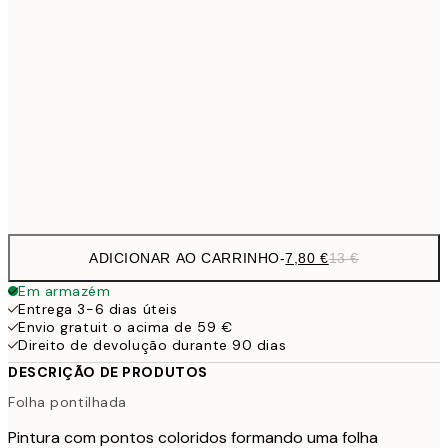
7,
21x30 cm
11,9
30x40 cm
19,
19,4
50x70 cm
32,
Frame
options
ADICIONAR AO CARRINHO
-
7,80 €
13 €
Em armazém
Entrega 3-6 dias úteis
Envio gratuit o acima de 59 €
Direito de devolução durante 90 dias
DESCRIÇÃO DE PRODUTOS
Folha pontilhada
Pintura com pontos coloridos formando uma folha