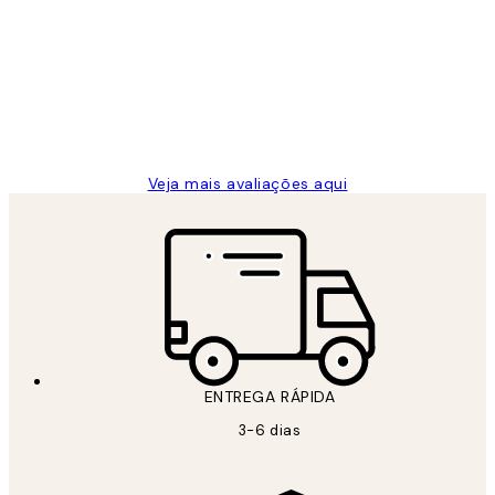
de
...
clientes
2 jun.
guilhermina g
Veja mais avaliações aqui
ENTREGA RÁPIDA
3-6 dias