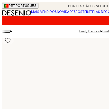
Skip
PORTES SÃO GRATUÍTO
PRT
PORTUGUES
to
MAIS VENDIDOS
NOVIDADES
POSTERS
TELAS DEC
main
content.
▸
▸
Emily Daborn
Emil