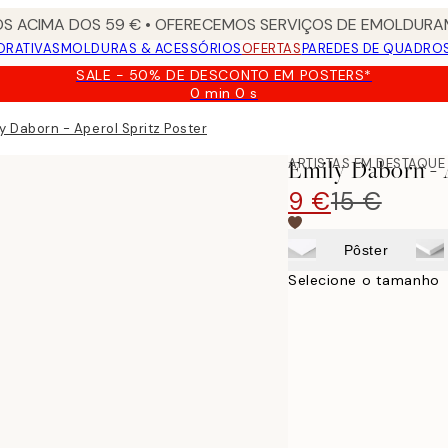
S ACIMA DOS 59 € • OFERECEMOS SERVIÇOS DE EMOLDURAM
ORATIVAS
MOLDURAS & ACESSÓRIOS
OFERTAS
PAREDES DE QUADRO
SALE - 50% DE DESCONTO EM POSTERS*
0 min
0 s
Válido
até:
y Daborn - Aperol Spritz Poster
2026-
08-
ARTISTAS EM DESTAQUE
Emily Daborn - 
09
9 €
15 €
Pôster
Selecione o tamanho