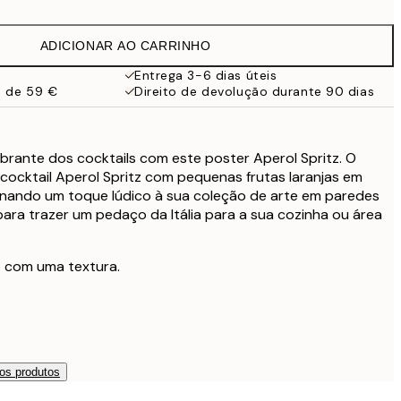
13,17 €
21,95 €
ADICIONAR AO CARRINHO
22,80 €
38 €
Entrega 3-6 dias úteis
a de 59 €
Direito de devolução durante 90 dias
brante dos cocktails com este poster Aperol Spritz. O
cocktail Aperol Spritz com pequenas frutas laranjas em
onando um toque lúdico à sua coleção de arte em paredes
para trazer um pedaço da Itália para a sua cozinha ou área
o com uma textura.
os produtos