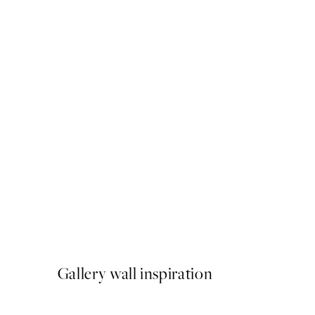
50%*
Time for Wine Poster
A partir de 7,50 €
15 €
Gallery wall inspiration