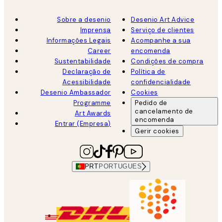
Sobre a desenio
Desenio Art Advice
Imprensa
Serviço de clientes
Informações Legais
Acompanhe a sua
Career
encomenda
Sustentabilidade
Condições de compra
Declaração de
Política de
Acessibilidade
confidencialidade
Desenio Ambassador
Cookies
Programme
Pedido de
cancelamento de
Art Awards
encomenda
Entrar (Empresa)
Gerir cookies
PRT
PORTUGUES