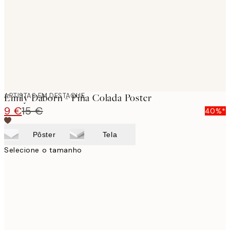
ARTISTAS EM DESTAQUE
Emily Daborn - Piña Colada Poster
9 €
15 €
40%*
Pôster
Tela
Selecione o tamanho