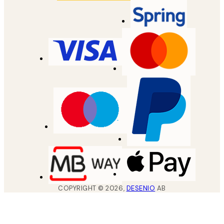
COPYRIGHT ©
2026
,
DESENIO
AB