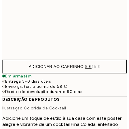
13,1
30x40 cm
21,
22,8
50x70 cm
Frame
options
ADICIONAR AO CARRINHO
-
9 €
15 €
Em armazém
Entrega 3-6 dias úteis
Envio gratuit o acima de 59 €
Direito de devolução durante 90 dias
DESCRIÇÃO DE PRODUTOS
Ilustração Colorida de Cocktail
Adicione um toque de estilo à sua casa com este poster
alegre e vibrante de um cocktail Pina Colada, enfeitado