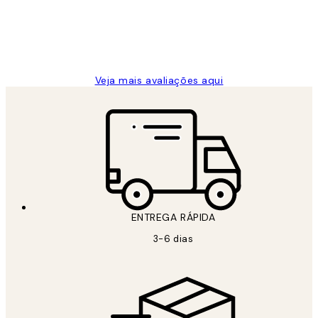
2 jun.
guilhermina g
Veja mais avaliações aqui
ENTREGA RÁPIDA
3-6 dias