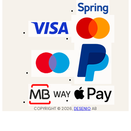
COPYRIGHT ©
2026
,
DESENIO
AB