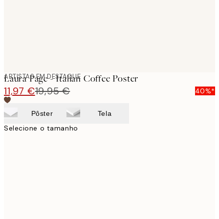
ARTISTAS EM DESTAQUE
Laura Page - Italian Coffee Poster
11,97 €
19,95 €
40%*
Pôster
Tela
Selecione o tamanho