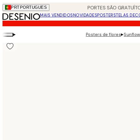
Skip
PORTES SÃO GRATUÍTO
PRT
PORTUGUES
to
MAIS VENDIDOS
NOVIDADES
POSTERS
TELAS DEC
main
content.
▸
▸
Posters de flores
Sunflow