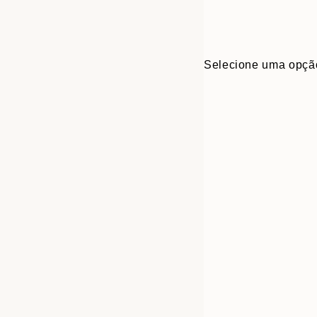
Selecione uma opçã
Frame
13x18 cm
options
21x30 cm