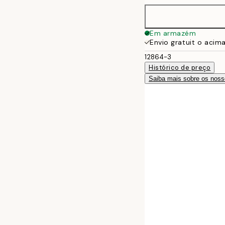
30x40 cm
Em armazém
Envio gratuit o acim
50x70 cm
12864-3
Histórico de preço
Saiba mais sobre os noss