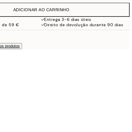
13 €
ADICIONAR AO CARRINHO
9,98 €
19,95 €
Entrega 3-6 dias úteis
a de 59 €
Direito de devolução durante 90 dias
16,23 €
32,45 €
os produtos