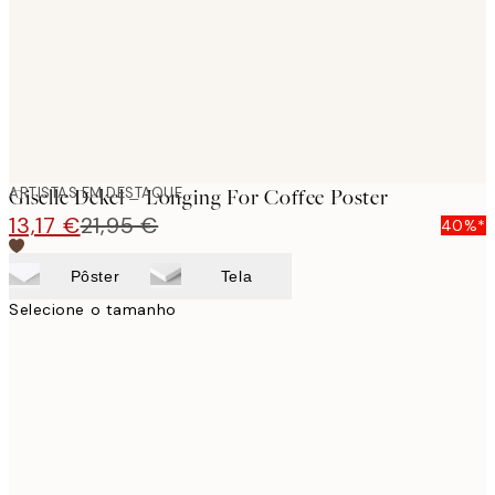
images
ARTISTAS EM DESTAQUE
Giselle Dekel – Longing For Coffee Poster
13,17 €
21,95 €
40%*
Pôster
Tela
Selecione o tamanho