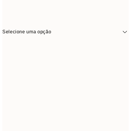
Selecione uma opção
13,1
30x40 cm
21,