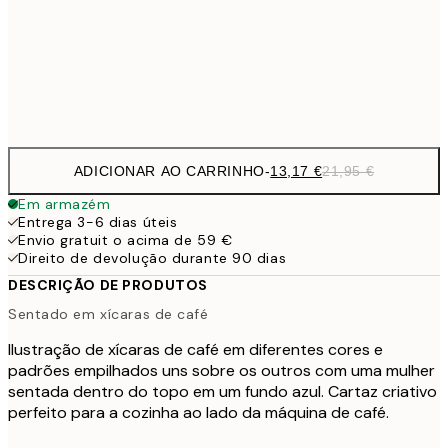
22,8
50x70 cm
Frame
options
ADICIONAR AO CARRINHO
-
13,17 €
21,95 €
Em armazém
Entrega 3-6 dias úteis
Envio gratuit o acima de 59 €
Direito de devolução durante 90 dias
DESCRIÇÃO DE PRODUTOS
Sentado em xícaras de café
Ilustração de xícaras de café em diferentes cores e
padrões empilhados uns sobre os outros com uma mulher
sentada dentro do topo em um fundo azul. Cartaz criativo
perfeito para a cozinha ao lado da máquina de café.