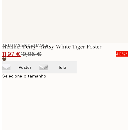
ARTISTAS EM DESTAQUE
Heather Perry - Artsy White Tiger Poster
11,97 €
19,95 €
40%*
Pôster
Tela
Selecione o tamanho