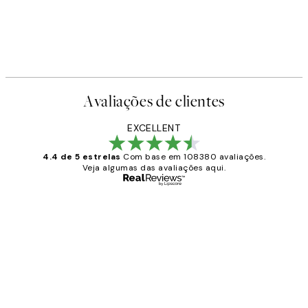
Avaliações de clientes
EXCELLENT
4.4 de 5 estrelas
Com base em 108380 avaliações.
Veja algumas das avaliações aqui.
Comprador verificado
Avaliações
de
...
clientes
2 jun.
guilhermina g