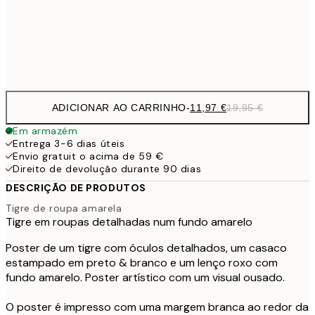
32,
Frame
options
ADICIONAR AO CARRINHO
-
11,97 €
19,95 €
Em armazém
Entrega 3-6 dias úteis
Envio gratuit o acima de 59 €
Direito de devolução durante 90 dias
DESCRIÇÃO DE PRODUTOS
Tigre de roupa amarela
Tigre em roupas detalhadas num fundo amarelo
Poster de um tigre com óculos detalhados, um casaco
estampado em preto & branco e um lenço roxo com
fundo amarelo. Poster artístico com um visual ousado.
O poster é impresso com uma margem branca ao redor da