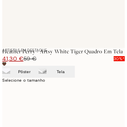
ARTISTAS EM DESTAQUE
Heather Perry - Artsy White Tiger Quadro Em Tela
41,30 €
59 €
30%*
Pôster
Tela
Selecione o tamanho