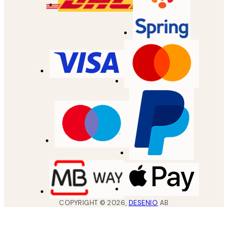
COPYRIGHT ©
2026
,
DESENIO
AB