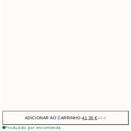
69,3
50x70 cm
Sem moldura
ADICIONAR AO CARRINHO
-
41,30 €
59 €
Produzido por encomenda