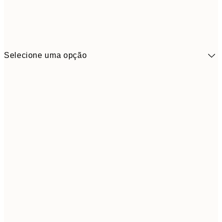
Selecione uma opção
41,3
30x40 cm