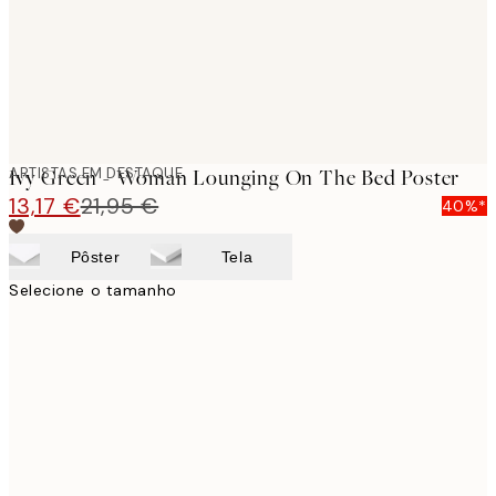
ARTISTAS EM DESTAQUE
Ivy Green - Woman Lounging On The Bed Poster
13,17 €
21,95 €
40%*
Pôster
Tela
Selecione o tamanho