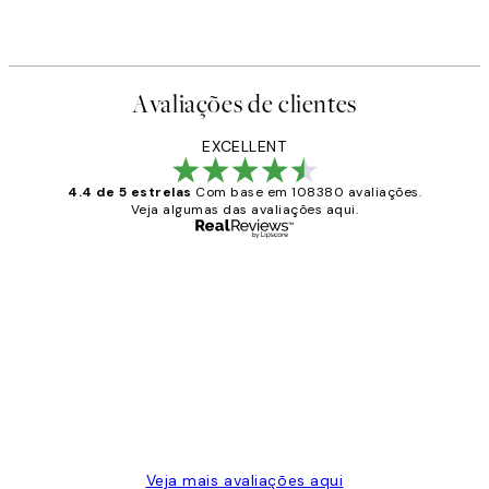
Avaliações de clientes
EXCELLENT
4.4 de 5 estrelas
Com base em 108380 avaliações.
Veja algumas das avaliações aqui.
Comprador verificado
Avaliações
de
...
clientes
2 jun.
guilhermina g
Veja mais avaliações aqui