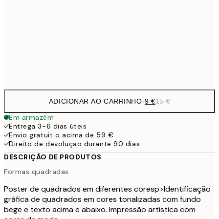
30x40 cm
21,
22,8
50x70 cm
Frame
options
ADICIONAR AO CARRINHO
-
9 €
15 €
Em armazém
Entrega 3-6 dias úteis
Envio gratuit o acima de 59 €
Direito de devolução durante 90 dias
DESCRIÇÃO DE PRODUTOS
Formas quadradas
Poster de quadrados em diferentes cores
p>Identificação
gráfica de quadrados em cores tonalizadas com fundo
bege e texto acima e abaixo. Impressão artística com