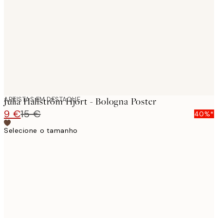
images
ARTISTAS EM DESTAQUE
Julia Hallström Hjort - Bologna Poster
9 €
15 €
40%*
Selecione o tamanho