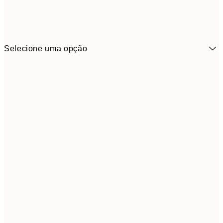
Selecione uma opção
21x30 cm
13,1