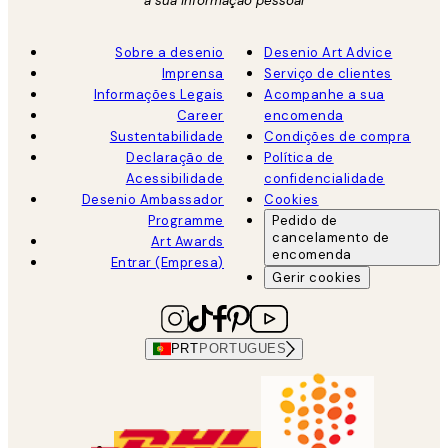
a sua informação pessoal
Sobre a desenio
Desenio Art Advice
Imprensa
Serviço de clientes
Informações Legais
Acompanhe a sua
Career
encomenda
Sustentabilidade
Condições de compra
Declaração de
Política de
Acessibilidade
confidencialidade
Desenio Ambassador
Cookies
Programme
Pedido de
cancelamento de
Art Awards
encomenda
Entrar (Empresa)
Gerir cookies
PRT
PORTUGUES