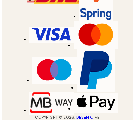
COPYRIGHT ©
2026
,
DESENIO
AB