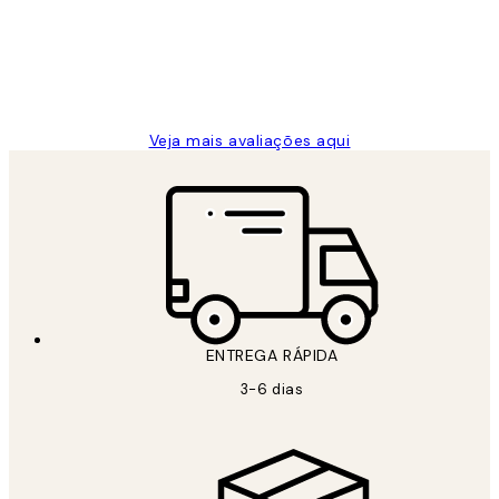
clientes
2 jun.
guilhermina g
Veja mais avaliações aqui
ENTREGA RÁPIDA
3-6 dias