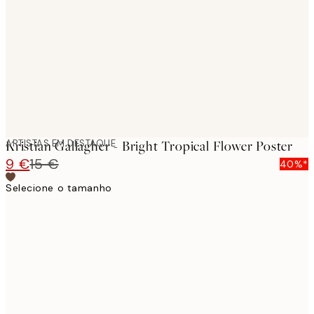
images
ARTISTAS EM DESTAQUE
Kristian Gallagher - Bright Tropical Flower Poster
9 €
15 €
40%*
Selecione o tamanho