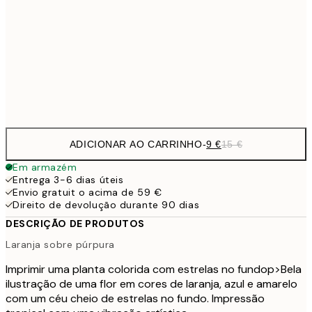
30x40 cm
21,
22,8
50x70 cm
Frame
options
ADICIONAR AO CARRINHO
-
9 €
15 €
Em armazém
Entrega 3-6 dias úteis
Envio gratuit o acima de 59 €
Direito de devolução durante 90 dias
DESCRIÇÃO DE PRODUTOS
Laranja sobre púrpura
Imprimir uma planta colorida com estrelas no fundo
p>Bela
ilustração de uma flor em cores de laranja, azul e amarelo
com um céu cheio de estrelas no fundo. Impressão