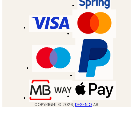
COPYRIGHT ©
2026
,
DESENIO
AB