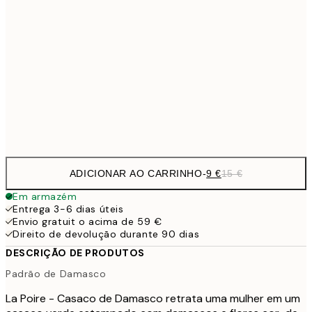
13,1
30x40 cm
21,
22,8
50x70 cm
Frame
options
ADICIONAR AO CARRINHO
-
9 €
15 €
Em armazém
Entrega 3-6 dias úteis
Envio gratuit o acima de 59 €
Direito de devolução durante 90 dias
DESCRIÇÃO DE PRODUTOS
Padrão de Damasco
La Poire - Casaco de Damasco retrata uma mulher em um