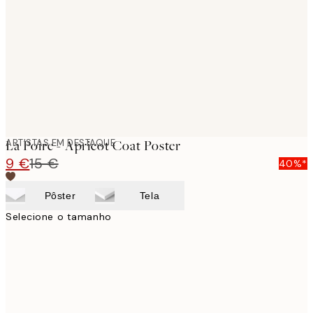
images
ARTISTAS EM DESTAQUE
La Poire - Apricot Coat Poster
9 €
15 €
40%*
Pôster
Tela
Selecione o tamanho